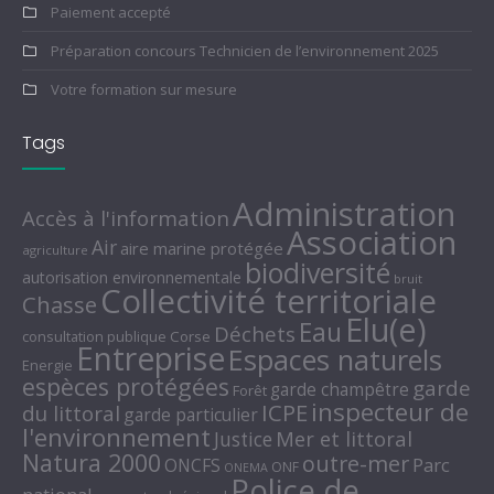
Paiement accepté
Préparation concours Technicien de l’environnement 2025
Votre formation sur mesure
Tags
Administration
Accès à l'information
Association
Air
aire marine protégée
agriculture
biodiversité
autorisation environnementale
bruit
Collectivité territoriale
Chasse
Elu(e)
Eau
Déchets
consultation publique
Corse
Entreprise
Espaces naturels
Energie
espèces protégées
garde
garde champêtre
Forêt
inspecteur de
ICPE
du littoral
garde particulier
l'environnement
Mer et littoral
Justice
Natura 2000
outre-mer
Parc
ONCFS
ONF
ONEMA
Police de