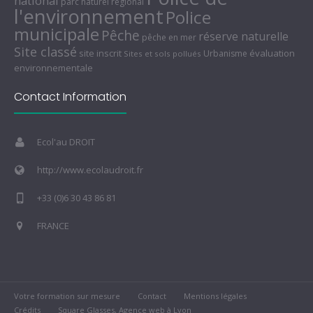
national
parc naturel régional
l'environnement
Police
municipale
Pêche
réserve naturelle
pêche en mer
Site classé
site inscrit
évaluation
Urbanisme
Sites et sols pollués
environnementale
Contact Information
Ecol'au DROIT
http://www.ecolaudroit.fr
+33 (0)6 30 43 86 81
FRANCE
Votre formation sur mesure
Contact
Mentions légales
Crédits
Square Glasses, Agence web à Lyon