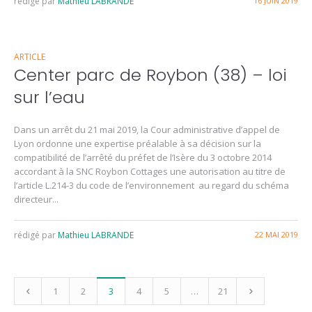
rédigé par
Mathieu LABRANDE
16 JUIN 2019
ARTICLE
Center parc de Roybon (38) – loi
sur l’eau
Dans un arrêt du 21 mai 2019, la Cour administrative d’appel de
Lyon ordonne une expertise préalable à sa décision sur la
compatibilité de l’arrêté du préfet de l’Isère du 3 octobre 2014
accordant à la SNC Roybon Cottages une autorisation au titre de
l’article L.214-3 du code de l’environnement au regard du schéma
directeur...
rédigé par
Mathieu LABRANDE
22 MAI 2019
1
2
3
4
5
…
21