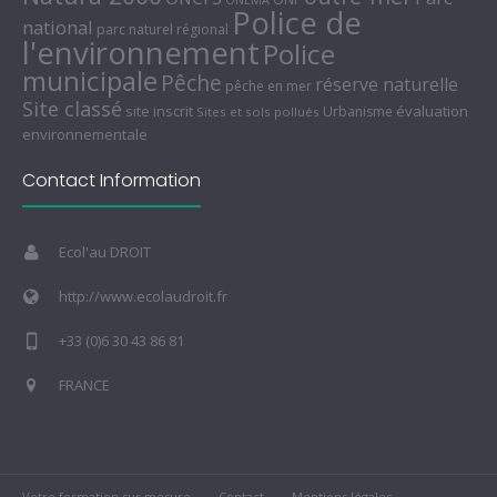
ONEMA
Police de
national
parc naturel régional
l'environnement
Police
municipale
Pêche
réserve naturelle
pêche en mer
Site classé
site inscrit
évaluation
Urbanisme
Sites et sols pollués
environnementale
Contact Information
Ecol'au DROIT
http://www.ecolaudroit.fr
+33 (0)6 30 43 86 81
FRANCE
Votre formation sur mesure
Contact
Mentions légales