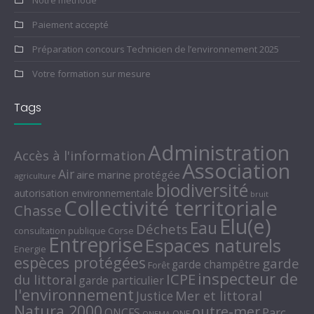
Notre méthode
Paiement accepté
Préparation concours Technicien de l’environnement 2025
Votre formation sur mesure
Tags
Administration
Accès à l'information
Association
Air
aire marine protégée
agriculture
biodiversité
autorisation environnementale
bruit
Collectivité territoriale
Chasse
Elu(e)
Eau
Déchets
consultation publique
Corse
Entreprise
Espaces naturels
Energie
espèces protégées
garde
garde champêtre
Forêt
inspecteur de
ICPE
du littoral
garde particulier
l'environnement
Mer et littoral
Justice
Natura 2000
outre-mer
Parc
ONCFS
ONF