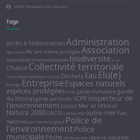
Votre formation sur mesure
Tags
Administration
Accès à l'information
Association
Air
aire marine protégée
agriculture
biodiversité
autorisation environnementale
bruit
Collectivité territoriale
Chasse
Elu(e)
Eau
Déchets
consultation publique
Corse
Entreprise
Espaces naturels
Energie
espèces protégées
garde
garde champêtre
Forêt
inspecteur de
ICPE
du littoral
garde particulier
l'environnement
Mer et littoral
Justice
Natura 2000
outre-mer
Parc
ONCFS
ONF
ONEMA
Police de
national
parc naturel régional
l'environnement
Police
municipale
Pêche
réserve naturelle
pêche en mer