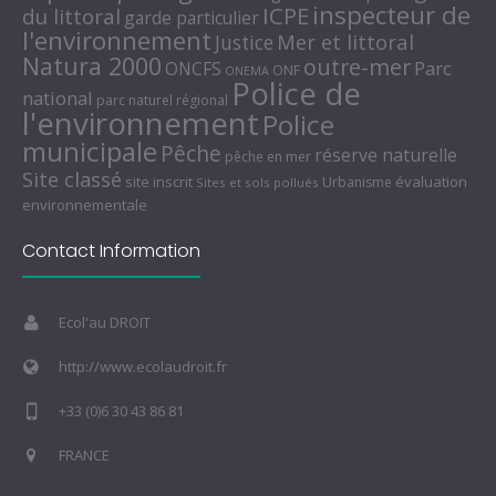
inspecteur de
ICPE
du littoral
garde particulier
l'environnement
Mer et littoral
Justice
Natura 2000
outre-mer
Parc
ONCFS
ONF
ONEMA
Police de
national
parc naturel régional
l'environnement
Police
municipale
Pêche
réserve naturelle
pêche en mer
Site classé
site inscrit
évaluation
Urbanisme
Sites et sols pollués
environnementale
Contact Information
Ecol'au DROIT
http://www.ecolaudroit.fr
+33 (0)6 30 43 86 81
FRANCE