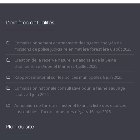
Dernières actualités
Commissionnement et armement des agents chargés de
missions de police judiciaire en matière forestière
6 août 2025
Création de la réserve naturelle nationale de la Seine
champenoise (Aube et Marne)
24 juillet 2025
Rapport sénatorial sur les polices municipales
6 juin 2025
Commission nationale consultative pour la faune sauvage
captive
1 juin 2025
Annulation de l’arrêté ministériel fixant la liste des espèces
susceptibles d’occasionner des dégâts
16 mai 2025
Plan du site