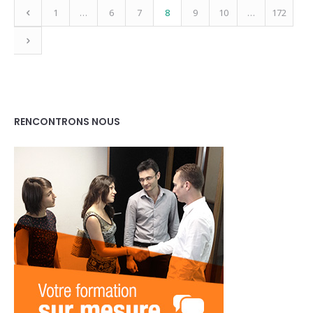
1
…
6
7
8
9
10
…
172
RENCONTRONS NOUS