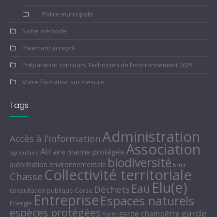
Police municipale
Notre méthode
Paiement accepté
Préparation concours Technicien de l’environnement 2025
Votre formation sur mesure
Tags
Administration
Accès à l'information
Association
Air
aire marine protégée
agriculture
biodiversité
autorisation environnementale
bruit
Collectivité territoriale
Chasse
Elu(e)
Eau
Déchets
consultation publique
Corse
Entreprise
Espaces naturels
Energie
espèces protégées
garde
garde champêtre
Forêt