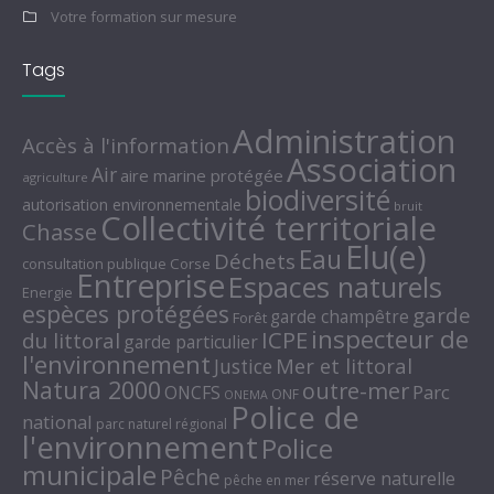
Votre formation sur mesure
Tags
Administration
Accès à l'information
Association
Air
aire marine protégée
agriculture
biodiversité
autorisation environnementale
bruit
Collectivité territoriale
Chasse
Elu(e)
Eau
Déchets
consultation publique
Corse
Entreprise
Espaces naturels
Energie
espèces protégées
garde
garde champêtre
Forêt
inspecteur de
ICPE
du littoral
garde particulier
l'environnement
Mer et littoral
Justice
Natura 2000
outre-mer
Parc
ONCFS
ONF
ONEMA
Police de
national
parc naturel régional
l'environnement
Police
municipale
Pêche
réserve naturelle
pêche en mer