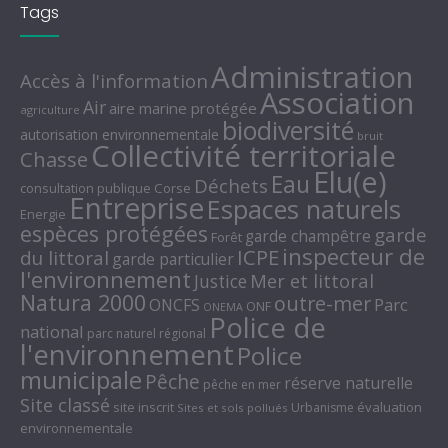
Tags
Administration
Accès à l'information
Association
Air
aire marine protégée
agriculture
biodiversité
autorisation environnementale
bruit
Collectivité territoriale
Chasse
Elu(e)
Eau
Déchets
consultation publique
Corse
Entreprise
Espaces naturels
Energie
espèces protégées
garde
garde champêtre
Forêt
inspecteur de
ICPE
du littoral
garde particulier
l'environnement
Mer et littoral
Justice
Natura 2000
outre-mer
Parc
ONCFS
ONF
ONEMA
Police de
national
parc naturel régional
l'environnement
Police
municipale
Pêche
réserve naturelle
pêche en mer
Site classé
site inscrit
évaluation
Urbanisme
Sites et sols pollués
environnementale