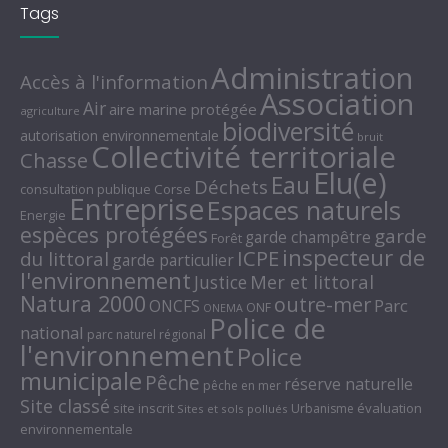
Tags
Administration
Accès à l'information
Association
Air
aire marine protégée
agriculture
biodiversité
autorisation environnementale
bruit
Collectivité territoriale
Chasse
Elu(e)
Eau
Déchets
consultation publique
Corse
Entreprise
Espaces naturels
Energie
espèces protégées
garde
garde champêtre
Forêt
inspecteur de
ICPE
du littoral
garde particulier
l'environnement
Mer et littoral
Justice
Natura 2000
outre-mer
Parc
ONCFS
ONF
ONEMA
Police de
national
parc naturel régional
l'environnement
Police
municipale
Pêche
réserve naturelle
pêche en mer
Site classé
site inscrit
évaluation
Urbanisme
Sites et sols pollués
environnementale