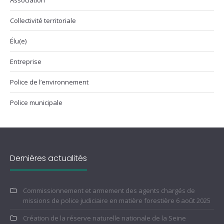
Association
Collectivité territoriale
Élu(e)
Entreprise
Police de l’environnement
Police municipale
Dernières actualités
Commissionnement et armement des agents chargés de
missions de police judiciaire en matière forestière
6 août 2025
Création de la réserve naturelle nationale de la Seine