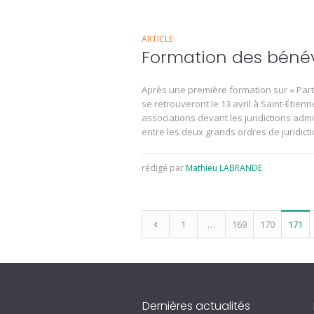
ARTICLE
Formation des bénév
Après une première formation sur « Part
se retrouveront le 13 avril à Saint-Étien
associations devant les juridictions admi
entre les deux grands ordres de juridictio
rédigé par
Mathieu LABRANDE
1
…
169
170
171
Dernières actualités