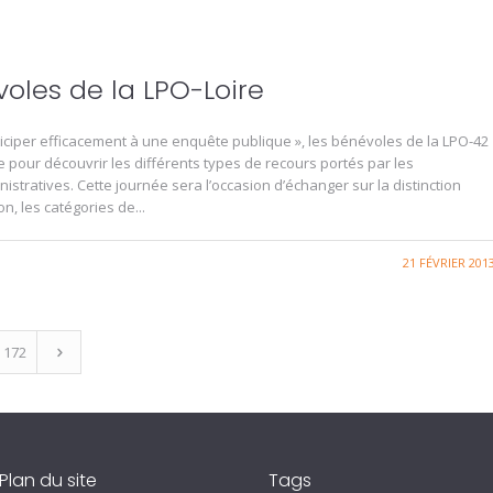
oles de la LPO-Loire
iciper efficacement à une enquête publique », les bénévoles de la LPO-42
ne pour découvrir les différents types de recours portés par les
nistratives. Cette journée sera l’occasion d’échanger sur la distinction
n, les catégories de...
21 FÉVRIER 201
172
Plan du site
Tags