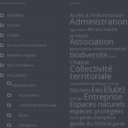
Accès à l'information
Actualités
Administration
Contact
Air
aire marine
agriculture
Crédits
protégée
Association
Ils nous font confiance
autorisation environnementale
biodiversité
Mentions légales
bruit
Chasse
Nos formations
Collectivité
territoriale
Nos publics
consultation publique
Corse
Administration
Elu(e)
Eau
Déchets
Entreprise
Association
Energie
Espaces naturels
Collectivité territoriale
espèces protégées
Élu(e)
garde champêtre
Forêt
garde du littoral
garde
Entreprise