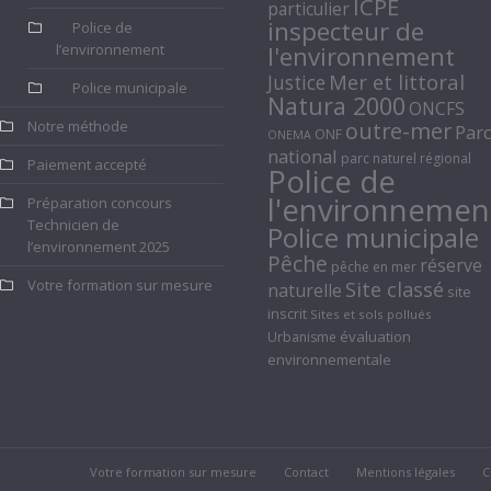
ICPE
particulier
inspecteur de
Police de
l’environnement
l'environnement
Mer et littoral
Justice
Police municipale
Natura 2000
ONCFS
Notre méthode
outre-mer
Par
ONF
ONEMA
national
parc naturel régional
Paiement accepté
Police de
l'environnemen
Préparation concours
Technicien de
Police municipale
l’environnement 2025
Pêche
réserve
pêche en mer
Votre formation sur mesure
Site classé
naturelle
site
inscrit
Sites et sols pollués
évaluation
Urbanisme
environnementale
Votre formation sur mesure
Contact
Mentions légales
C