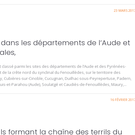
23 MARS 201
 dans les départements de l’Aude et
ales,
st classé parmi les sites des départements de l’Aude et des Pyrénées-
 de la crête nord du synclinal du Fenouillèdes, sur le territoire des
, Cubières-sur-Cinoble, Cucugnan, Duilhac-sous-Peyrepertuse, Padern,
ouis-et-Parahou (Aude), Soulatgé et Caudiès-de-Fenouillèdes, Maury,...
16 FÉVRIER 201
ls formant la chaîne des terrils du