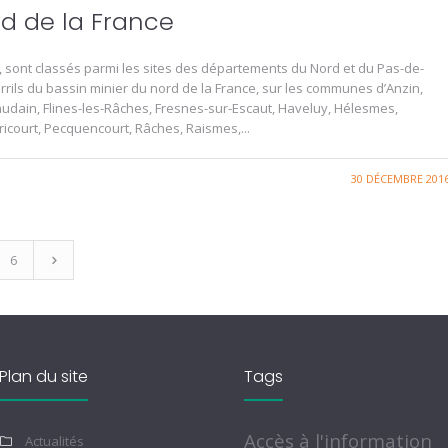
rd de la France
 sont classés parmi les sites des départements du Nord et du Pas-de-
terrils du bassin minier du nord de la France, sur les communes d’Anzin,
audain, Flines-les-Râches, Fresnes-sur-Escaut, Haveluy, Hélesmes,
icourt, Pecquencourt, Râches, Raismes,...
30 DÉCEMBRE 201
6
Plan du site
Tags
Accès à l'information
Actualités