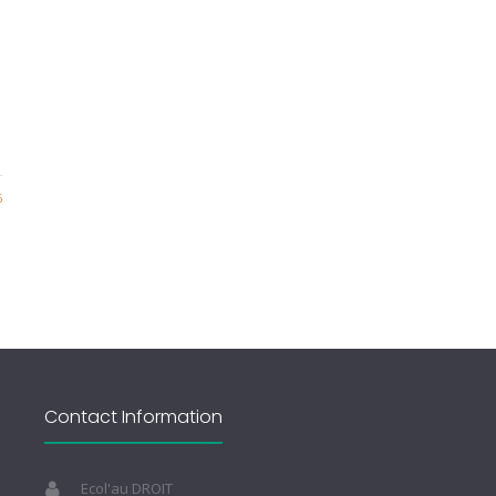
6
Contact Information
Ecol'au DROIT