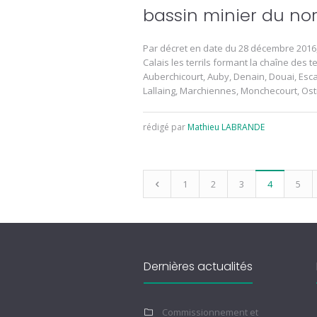
bassin minier du no
Par décret en date du 28 décembre 2016,
Calais les terrils formant la chaîne des 
Auberchicourt, Auby, Denain, Douai, Esc
Lallaing, Marchiennes, Monchecourt, Ostr
rédigé par
Mathieu LABRANDE
1
2
3
4
5
Dernières actualités
Commissionnement et