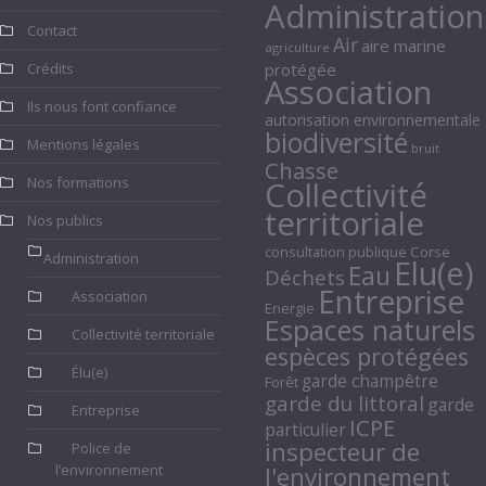
Administration
Contact
Air
aire marine
agriculture
Crédits
protégée
Association
Ils nous font confiance
autorisation environnementale
biodiversité
Mentions légales
bruit
Chasse
Nos formations
Collectivité
territoriale
Nos publics
consultation publique
Corse
Administration
Elu(e)
Eau
Déchets
Entreprise
Association
Energie
Espaces naturels
Collectivité territoriale
espèces protégées
Élu(e)
garde champêtre
Forêt
garde du littoral
garde
Entreprise
ICPE
particulier
inspecteur de
Police de
l’environnement
l'environnement