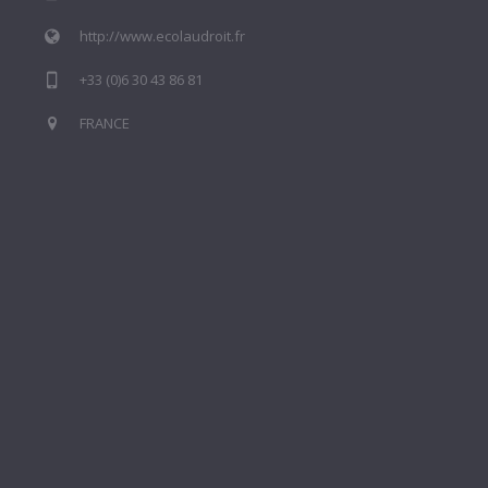
http://www.ecolaudroit.fr
+33 (0)6 30 43 86 81
FRANCE