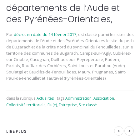
départements de l’Aude et
des Pyrénées-Orientales,
Par
décret en date du 14 février 2017
, est classé parmi les sites des
départements de l’Aude et des Pyrénées-Orientales le site du pech
de Bugarach et de la crête nord du synclinal du Fenouillèdes, sur le
territoire des communes de Bugarach, Camps-sur-l’Agly, Cubières-
sur-Cinoble, Cucugnan, Duilhac-sous-Peyrepertuse, Padern,
Paziols, Rouffiac-des-Corbières, Saint-Louis-et-Parahou (Aude),
Soulatgé et Caudiès-de-Fenouillèdes, Maury, Prugnanes, Saint-
Paul-de-Fenouillet et Tautavel (Pyrénées-Orientales) .
dans la rubrique
Actualités
tags
Administration
,
Association
,
Collectivité territoriale
,
Elu(e)
,
Entreprise
,
Site classé
LIRE PLUS