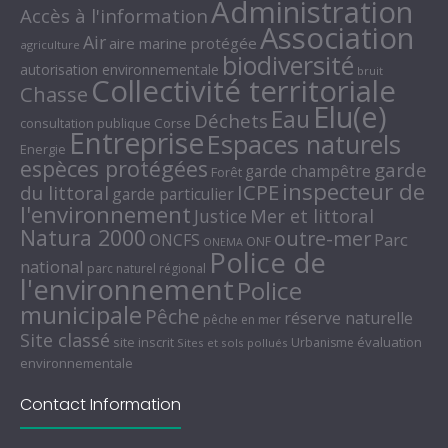
Administration
Accès à l'information
Association
Air
aire marine protégée
agriculture
biodiversité
autorisation environnementale
bruit
Collectivité territoriale
Chasse
Elu(e)
Eau
Déchets
consultation publique
Corse
Entreprise
Espaces naturels
Energie
espèces protégées
garde
garde champêtre
Forêt
inspecteur de
ICPE
du littoral
garde particulier
l'environnement
Mer et littoral
Justice
Natura 2000
outre-mer
Parc
ONCFS
ONF
ONEMA
Police de
national
parc naturel régional
l'environnement
Police
municipale
Pêche
réserve naturelle
pêche en mer
Site classé
site inscrit
évaluation
Urbanisme
Sites et sols pollués
environnementale
Contact Information