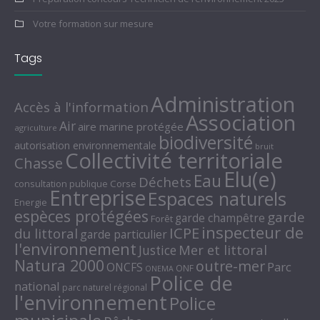
Votre formation sur mesure
Tags
Administration
Accès à l'information
Association
Air
aire marine protégée
agriculture
biodiversité
autorisation environnementale
bruit
Collectivité territoriale
Chasse
Elu(e)
Eau
Déchets
consultation publique
Corse
Entreprise
Espaces naturels
Energie
espèces protégées
garde
garde champêtre
Forêt
inspecteur de
ICPE
du littoral
garde particulier
l'environnement
Mer et littoral
Justice
Natura 2000
outre-mer
Parc
ONCFS
ONF
ONEMA
Police de
national
parc naturel régional
l'environnement
Police