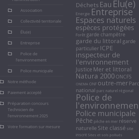
Elu(e)
Eau
Déchets
Entreprise
Association
Energie
Espaces naturels
Collectivité territoriale
espèces protégées
Élu(e)
garde champêtre
Forêt
garde du littoral
garde
Entreprise
ICPE
particulier
inspecteur de
Police de
l’environnement
l'environnement
Mer et littoral
Justice
Police municipale
Natura 2000
ONCFS
Notre méthode
outre-mer
Par
ONF
ONEMA
national
parc naturel régional
Paiement accepté
Police de
l'environnemen
Préparation concours
Technicien de
Police municipale
l’environnement 2025
Pêche
réserve
pêche en mer
Votre formation sur mesure
Site classé
naturelle
site
inscrit
Sites et sols pollués