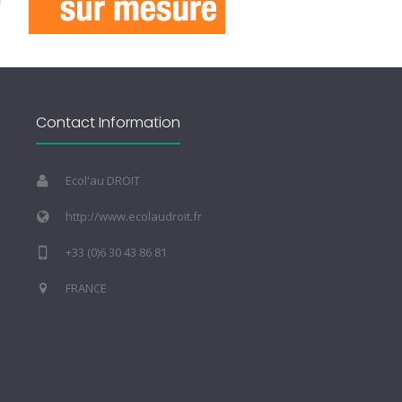
Contact Information
Ecol'au DROIT
http://www.ecolaudroit.fr
+33 (0)6 30 43 86 81
FRANCE