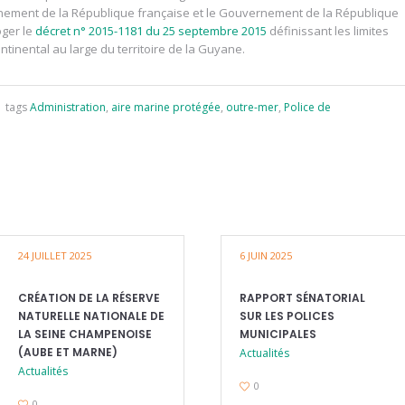
nement de la République française et le Gouvernement de la République
oger le
décret n° 2015-1181 du 25 septembre 2015
définissant les limites
ntinental au large du territoire de la Guyane.
tags
Administration
,
aire marine protégée
,
outre-mer
,
Police de
24 JUILLET 2025
6 JUIN 2025
CRÉATION DE LA RÉSERVE
RAPPORT SÉNATORIAL
NATURELLE NATIONALE DE
SUR LES POLICES
LA SEINE CHAMPENOISE
MUNICIPALES
(AUBE ET MARNE)
Actualités
Actualités
0
0