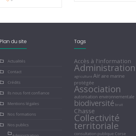
Plan du site
Tags
Accès à l'information
Actualités
Administration
Contact
Air
aire marine
agriculture
Crédits
protégée
Association
Ils nous font confiance
autorisation environnementale
biodiversité
Mentions légales
bruit
Chasse
Nos formations
Collectivité
territoriale
Nos publics
consultation publique
Corse
Administration