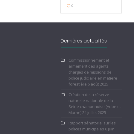
0
Dernières actualités
Commissionnement et
armement des agents
chargés de missions de
police judiciaire en matière
forestière
6 août 2025
Création de la réserve
naturelle nationale de la
Seine champenoise (Aube et
Marne)
24 juillet 2025
Rapport sénatorial sur les
polices municipales
6 juin