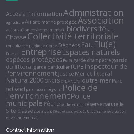
Administration
Accès à l'information
Association
Air
aire marine protégée
agriculture
biodiversité
autorisation environnementale
bruit
Collectivité territoriale
Chasse
Elu(e)
Eau
Déchets
consultation publique
Corse
Entreprise
Espaces naturels
Energie
espèces protégées
garde
garde champêtre
Forêt
inspecteur de
ICPE
du littoral
garde particulier
l'environnement
Mer et littoral
Justice
Natura 2000
outre-mer
Parc
ONCFS
ONF
ONEMA
Police de
national
parc naturel régional
l'environnement
Police
municipale
Pêche
réserve naturelle
pêche en mer
Site classé
site inscrit
évaluation
Urbanisme
Sites et sols pollués
environnementale
Contact Information