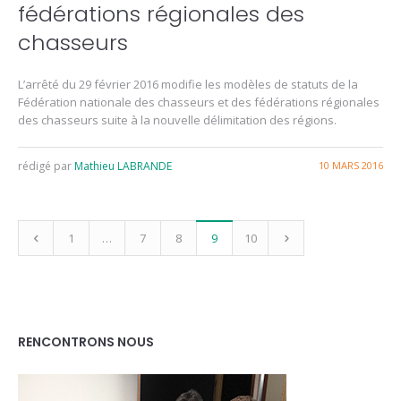
fédérations régionales des
chasseurs
L’arrêté du 29 février 2016 modifie les modèles de statuts de la
Fédération nationale des chasseurs et des fédérations régionales
des chasseurs suite à la nouvelle délimitation des régions.
rédigé par
Mathieu LABRANDE
10 MARS 2016
1
…
7
8
9
10
RENCONTRONS NOUS