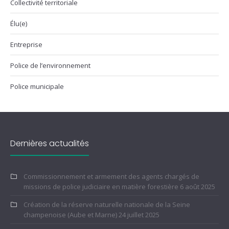
Collectivité territoriale
Élu(e)
Entreprise
Police de l’environnement
Police municipale
Dernières actualités
Commissionnement et armement des agents chargés de
missions de police judiciaire en matière forestière
6 août 2025
Création de la réserve naturelle nationale de la Seine
champenoise (Aube et Marne)
24 juillet 2025