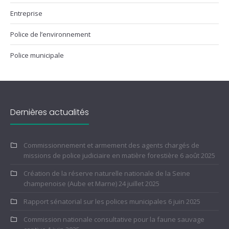
Entreprise
Police de l’environnement
Police municipale
Dernières actualités
Commissionnement et armement des agents chargés de
missions de police judiciaire en matière forestière
6 août 2025
Création de la réserve naturelle nationale de la Seine
champenoise (Aube et Marne)
24 juillet 2025
Rapport sénatorial sur les polices municipales
6 juin 2025
Commission nationale consultative pour la faune sauvage