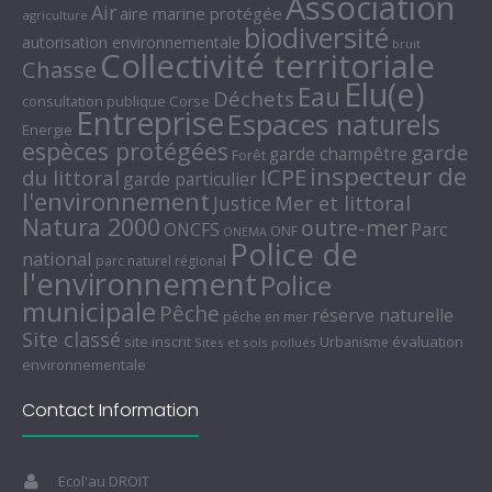
Association
Air
aire marine protégée
agriculture
biodiversité
autorisation environnementale
bruit
Collectivité territoriale
Chasse
Elu(e)
Eau
Déchets
consultation publique
Corse
Entreprise
Espaces naturels
Energie
espèces protégées
garde
garde champêtre
Forêt
inspecteur de
ICPE
du littoral
garde particulier
l'environnement
Mer et littoral
Justice
Natura 2000
outre-mer
Parc
ONCFS
ONF
ONEMA
Police de
national
parc naturel régional
l'environnement
Police
municipale
Pêche
réserve naturelle
pêche en mer
Site classé
site inscrit
évaluation
Urbanisme
Sites et sols pollués
environnementale
Contact Information
Ecol'au DROIT