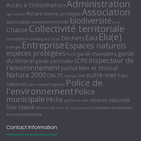
Administration
Accès à l'information
Association
Air
aire marine protégée
agriculture
biodiversité
autorisation environnementale
bruit
Collectivité territoriale
Chasse
Elu(e)
Eau
Déchets
consultation publique
Corse
Entreprise
Espaces naturels
Energie
espèces protégées
garde
garde champêtre
Forêt
inspecteur de
ICPE
du littoral
garde particulier
l'environnement
Mer et littoral
Justice
Natura 2000
outre-mer
Parc
ONCFS
ONF
ONEMA
Police de
national
parc naturel régional
l'environnement
Police
municipale
Pêche
réserve naturelle
pêche en mer
Site classé
site inscrit
évaluation
Urbanisme
Sites et sols pollués
environnementale
Contact Information