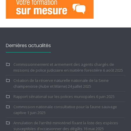
Dernières actualités
Commissionnement et armement des agents chargés de
missions de police judiciaire en matière forestière
6 août 2025
Création de la réserve naturelle nationale de la Seine
champenoise (Aube et Marne)
24 juillet 2025
Rapport sénatorial sur les polices municipales
6 juin 2025
Commission nationale consultative pour la faune sauvage
captive
1 juin 2025
Annulation de l’arrêté ministériel fixant la liste des espèces
susceptibles d’occasionner des dégâts
16 mai 2025