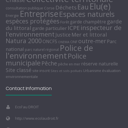
Elu(e)
Eau
Déchets
consultation publique
Corse
Entreprise
Espaces naturels
Energie
espèces protégées
garde
garde champêtre
Forêt
inspecteur de
ICPE
du littoral
garde particulier
l'environnement
Mer et littoral
Justice
Natura 2000
outre-mer
Parc
ONCFS
ONF
ONEMA
Police de
national
parc naturel régional
l'environnement
Police
municipale
Pêche
réserve naturelle
pêche en mer
Site classé
site inscrit
évaluation
Urbanisme
Sites et sols pollués
environnementale
Contact Information
Ecol'au DROIT
http://www.ecolaudroit.fr