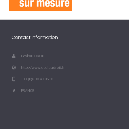
Contact Information
Ecol'au DROIT
http://www.ecolaudroit.fr
+33 (0)6 30 43 86 81
FRANCE