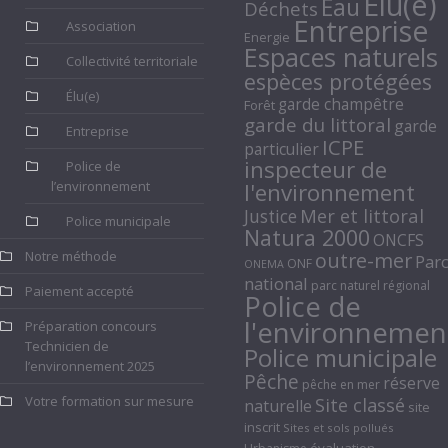
Elu(e)
Eau
Déchets
Entreprise
Association
Energie
Espaces naturels
Collectivité territoriale
espèces protégées
Élu(e)
garde champêtre
Forêt
garde du littoral
garde
Entreprise
ICPE
particulier
inspecteur de
Police de
l’environnement
l'environnement
Mer et littoral
Justice
Police municipale
Natura 2000
ONCFS
Notre méthode
outre-mer
Par
ONF
ONEMA
national
parc naturel régional
Paiement accepté
Police de
l'environnemen
Préparation concours
Technicien de
Police municipale
l’environnement 2025
Pêche
réserve
pêche en mer
Votre formation sur mesure
Site classé
naturelle
site
inscrit
Sites et sols pollués