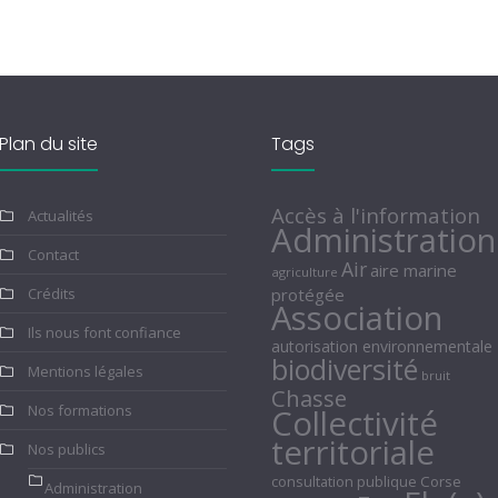
Plan du site
Tags
Accès à l'information
Actualités
Administration
Contact
Air
aire marine
agriculture
Crédits
protégée
Association
Ils nous font confiance
autorisation environnementale
biodiversité
Mentions légales
bruit
Chasse
Nos formations
Collectivité
territoriale
Nos publics
consultation publique
Corse
Administration