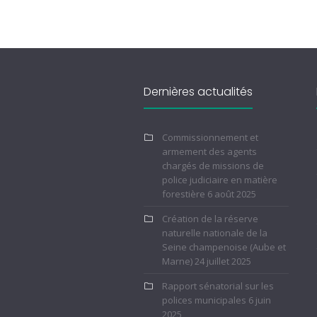
Dernières actualités
Commissionnement et
armement des agents
chargés de missions de
police judiciaire en matière
forestière
6 août 2025
Création de la réserve
naturelle nationale de la
Seine champenoise (Aube et
Marne)
24 juillet 2025
Rapport sénatorial sur les
polices municipales
6 juin
2025