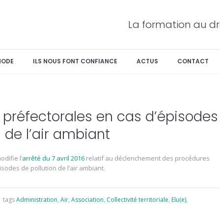
La formation au dr
HODE
ILS NOUS FONT CONFIANCE
ACTUS
CONTACT
 préfectorales en cas d’épisodes
n de l’air ambiant
difie l’
arrêté du 7 avril 2016
relatif au déclenchement des procédures
sodes de pollution de l’air ambiant.
tags
Administration
,
Air
,
Association
,
Collectivité territoriale
,
Elu(e)
,