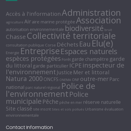
Administration
Accès à l'information
Association
Air
aire marine protégée
agriculture
biodiversité
autorisation environnementale
bruit
Collectivité territoriale
Chasse
Elu(e)
Eau
Déchets
consultation publique
Corse
Entreprise
Espaces naturels
Energie
espèces protégées
garde
garde champêtre
Forêt
inspecteur de
ICPE
du littoral
garde particulier
l'environnement
Mer et littoral
Justice
Natura 2000
outre-mer
Parc
ONCFS
ONF
ONEMA
Police de
national
parc naturel régional
l'environnement
Police
municipale
Pêche
réserve naturelle
pêche en mer
Site classé
site inscrit
évaluation
Urbanisme
Sites et sols pollués
environnementale
Contact Information