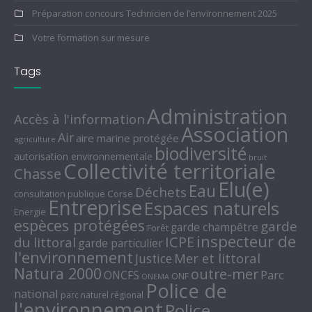
Préparation concours Technicien de l’environnement 2025
Votre formation sur mesure
Tags
Administration
Accès à l'information
Association
Air
aire marine protégée
agriculture
biodiversité
autorisation environnementale
bruit
Collectivité territoriale
Chasse
Elu(e)
Eau
Déchets
consultation publique
Corse
Entreprise
Espaces naturels
Energie
espèces protégées
garde
garde champêtre
Forêt
inspecteur de
ICPE
du littoral
garde particulier
l'environnement
Mer et littoral
Justice
Natura 2000
outre-mer
Parc
ONCFS
ONF
ONEMA
Police de
national
parc naturel régional
l'environnement
Police