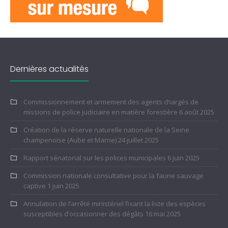
Dernières actualités
Commissionnement et armement des agents chargés de
missions de police judiciaire en matière forestière
6 août 2025
Création de la réserve naturelle nationale de la Seine
champenoise (Aube et Marne)
24 juillet 2025
Rapport sénatorial sur les polices municipales
6 juin 2025
Commission nationale consultative pour la faune sauvage
captive
1 juin 2025
Annulation de l’arrêté ministériel fixant la liste des espèces
susceptibles d’occasionner des dégâts
16 mai 2025