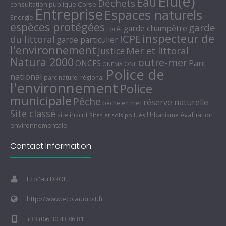
Elu(e)
Eau
Déchets
consultation publique
Corse
Entreprise
Espaces naturels
Energie
espèces protégées
garde
garde champêtre
Forêt
inspecteur de
ICPE
du littoral
garde particulier
l'environnement
Mer et littoral
Justice
Natura 2000
outre-mer
Parc
ONCFS
ONF
ONEMA
Police de
national
parc naturel régional
l'environnement
Police
municipale
Pêche
réserve naturelle
pêche en mer
Site classé
site inscrit
évaluation
Urbanisme
Sites et sols pollués
environnementale
Contact Information
Ecol'au DROIT
http://www.ecolaudroit.fr
+33 (0)6 30 43 86 81