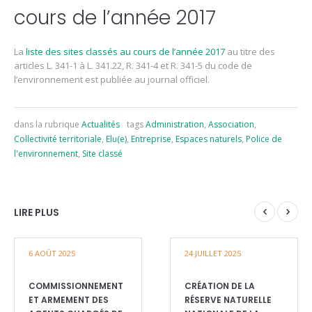
cours de l’année 2017
La
liste des sites classés au cours de l’année 2017
au titre des
articles L. 341-1 à L. 341.22, R. 341-4 et R. 341-5 du code de
l’environnement est publiée au journal officiel.
dans la rubrique
Actualités
tags
Administration
,
Association
,
Collectivité territoriale
,
Elu(e)
,
Entreprise
,
Espaces naturels
,
Police de
l'environnement
,
Site classé
LIRE PLUS
6 AOÛT 2025
24 JUILLET 2025
COMMISSIONNEMENT
CRÉATION DE LA
ET ARMEMENT DES
RÉSERVE NATURELLE