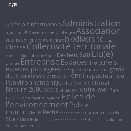
Tags
Administration
Accès à l'information
Association
Air
aire marine protégée
agriculture
biodiversité
autorisation environnementale
bruit
Collectivité territoriale
Chasse
Elu(e)
Eau
Déchets
consultation publique
Corse
Entreprise
Espaces naturels
Energie
espèces protégées
garde
garde champêtre
Forêt
inspecteur de
ICPE
du littoral
garde particulier
l'environnement
Mer et littoral
Justice
Natura 2000
outre-mer
Parc
ONCFS
ONF
ONEMA
Police de
national
parc naturel régional
l'environnement
Police
municipale
Pêche
réserve naturelle
pêche en mer
Site classé
site inscrit
évaluation
Urbanisme
Sites et sols pollués
environnementale