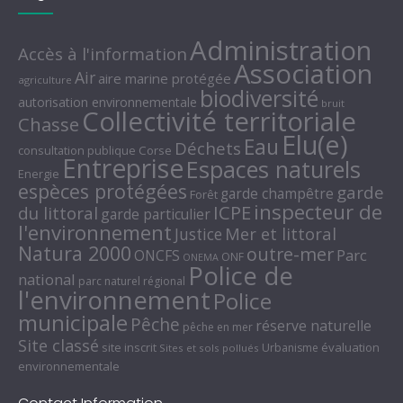
Administration
Accès à l'information
Association
Air
aire marine protégée
agriculture
biodiversité
autorisation environnementale
bruit
Collectivité territoriale
Chasse
Elu(e)
Eau
Déchets
consultation publique
Corse
Entreprise
Espaces naturels
Energie
espèces protégées
garde
garde champêtre
Forêt
inspecteur de
ICPE
du littoral
garde particulier
l'environnement
Mer et littoral
Justice
Natura 2000
outre-mer
Parc
ONCFS
ONF
ONEMA
Police de
national
parc naturel régional
l'environnement
Police
municipale
Pêche
réserve naturelle
pêche en mer
Site classé
site inscrit
évaluation
Urbanisme
Sites et sols pollués
environnementale