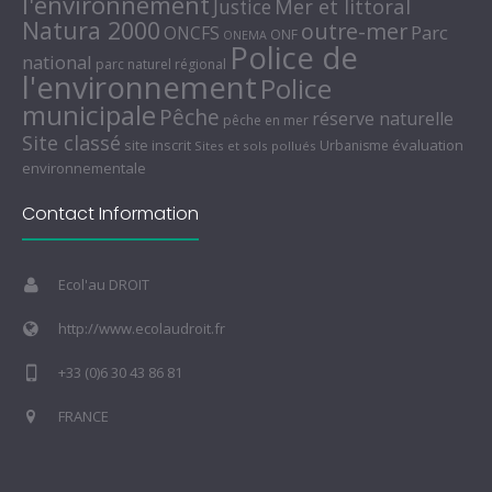
l'environnement
Mer et littoral
Justice
Natura 2000
outre-mer
Parc
ONCFS
ONF
ONEMA
Police de
national
parc naturel régional
l'environnement
Police
municipale
Pêche
réserve naturelle
pêche en mer
Site classé
site inscrit
évaluation
Urbanisme
Sites et sols pollués
environnementale
Contact Information
Ecol'au DROIT
http://www.ecolaudroit.fr
+33 (0)6 30 43 86 81
FRANCE