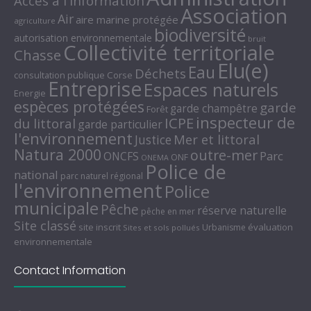
Accès à l'information
Association
Air
aire marine protégée
agriculture
biodiversité
autorisation environnementale
bruit
Collectivité territoriale
Chasse
Elu(e)
Eau
Déchets
consultation publique
Corse
Entreprise
Espaces naturels
Energie
espèces protégées
garde
garde champêtre
Forêt
inspecteur de
ICPE
du littoral
garde particulier
l'environnement
Mer et littoral
Justice
Natura 2000
outre-mer
Parc
ONCFS
ONF
ONEMA
Police de
national
parc naturel régional
l'environnement
Police
municipale
Pêche
réserve naturelle
pêche en mer
Site classé
site inscrit
évaluation
Urbanisme
Sites et sols pollués
environnementale
Contact Information