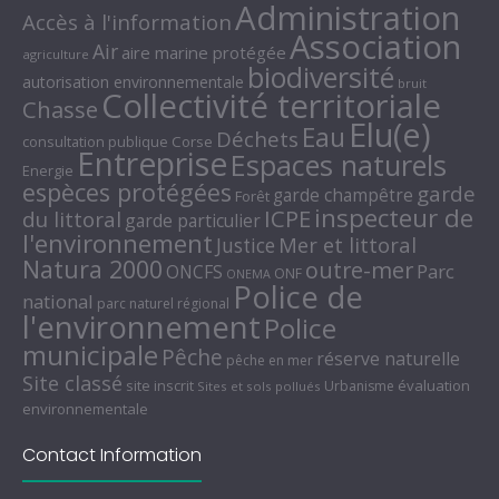
Administration
Accès à l'information
Association
Air
aire marine protégée
agriculture
biodiversité
autorisation environnementale
bruit
Collectivité territoriale
Chasse
Elu(e)
Eau
Déchets
consultation publique
Corse
Entreprise
Espaces naturels
Energie
espèces protégées
garde
garde champêtre
Forêt
inspecteur de
ICPE
du littoral
garde particulier
l'environnement
Mer et littoral
Justice
Natura 2000
outre-mer
Parc
ONCFS
ONF
ONEMA
Police de
national
parc naturel régional
l'environnement
Police
municipale
Pêche
réserve naturelle
pêche en mer
Site classé
site inscrit
évaluation
Urbanisme
Sites et sols pollués
environnementale
Contact Information