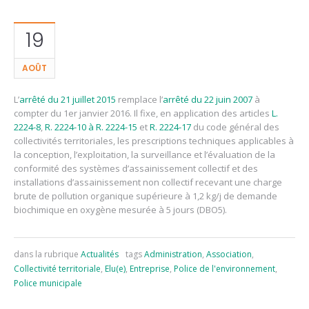
19
AOÛT
L’
arrêté du 21 juillet 2015
remplace l’
arrêté du 22 juin 2007
à
compter du 1er janvier 2016. Il fixe, en application des articles
L.
2224-8
,
R. 2224-10 à R. 2224-15
et
R. 2224-17
du code général des
collectivités territoriales, les prescriptions techniques applicables à
la conception, l’exploitation, la surveillance et l’évaluation de la
conformité des systèmes d’assainissement collectif et des
installations d’assainissement non collectif recevant une charge
brute de pollution organique supérieure à 1,2 kg/j de demande
biochimique en oxygène mesurée à 5 jours (DBO5).
dans la rubrique
Actualités
tags
Administration
,
Association
,
Collectivité territoriale
,
Elu(e)
,
Entreprise
,
Police de l'environnement
,
Police municipale