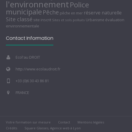
l'environnement
Police
municipale
Pêche
réserve naturelle
pêche en mer
Site classé
site inscrit
évaluation
Urbanisme
Sites et sols pollués
environnementale
Contact Information
Ecol'au DROIT
http://www.ecolaudroit.fr
+33 (0)6 30 43 86 81
FRANCE
Votre formation sur mesure
Contact
Mentions légales
Crédits
Square Glasses, Agence web à Lyon