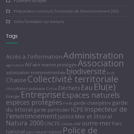
Paiement accepté
Préparation concours Technicien de l’environnement 2025
Votre formation sur mesure
Tags
Administration
Accès à l'information
Association
Air
aire marine protégée
agriculture
biodiversité
autorisation environnementale
bruit
Collectivité territoriale
Chasse
Elu(e)
Eau
Déchets
consultation publique
Corse
Entreprise
Espaces naturels
Energie
espèces protégées
garde
garde champêtre
Forêt
inspecteur de
ICPE
du littoral
garde particulier
l'environnement
Mer et littoral
Justice
Natura 2000
outre-mer
Parc
ONCFS
ONF
ONEMA
Police de
national
parc naturel régional