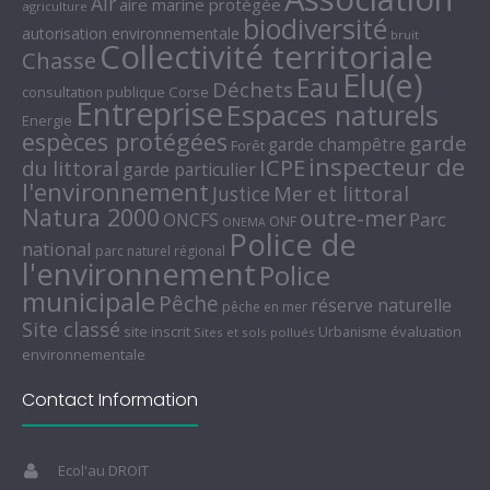
Air
aire marine protégée
agriculture
biodiversité
autorisation environnementale
bruit
Collectivité territoriale
Chasse
Elu(e)
Eau
Déchets
consultation publique
Corse
Entreprise
Espaces naturels
Energie
espèces protégées
garde
garde champêtre
Forêt
inspecteur de
ICPE
du littoral
garde particulier
l'environnement
Mer et littoral
Justice
Natura 2000
outre-mer
Parc
ONCFS
ONF
ONEMA
Police de
national
parc naturel régional
l'environnement
Police
municipale
Pêche
réserve naturelle
pêche en mer
Site classé
site inscrit
évaluation
Urbanisme
Sites et sols pollués
environnementale
Contact Information
Ecol'au DROIT