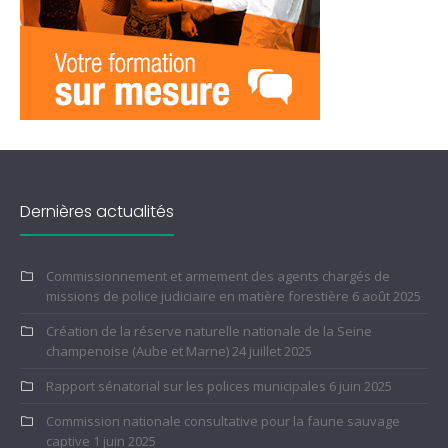
Dernières actualités
Commissionnement et armement des agents chargés de
missions de police judiciaire en matière forestière
6 août 2025
Création de la réserve naturelle nationale de la Seine
champenoise (Aube et Marne)
24 juillet 2025
Rapport sénatorial sur les polices municipales
6 juin 2025
Commission nationale consultative pour la faune sauvage
captive
1 juin 2025