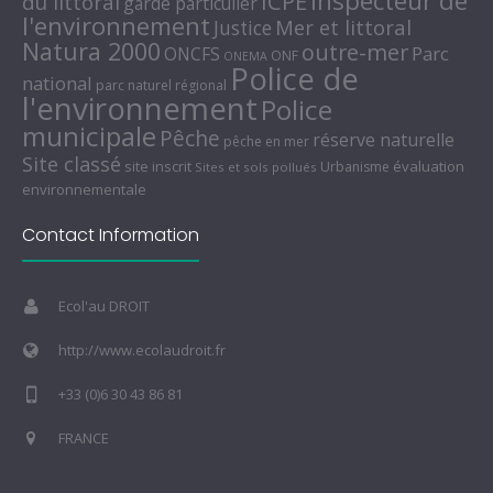
inspecteur de
ICPE
du littoral
garde particulier
l'environnement
Mer et littoral
Justice
Natura 2000
outre-mer
Parc
ONCFS
ONF
ONEMA
Police de
national
parc naturel régional
l'environnement
Police
municipale
Pêche
réserve naturelle
pêche en mer
Site classé
site inscrit
évaluation
Urbanisme
Sites et sols pollués
environnementale
Contact Information
Ecol'au DROIT
http://www.ecolaudroit.fr
+33 (0)6 30 43 86 81
FRANCE