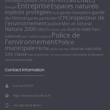
Déchets
consultation publique
Corse
Entreprise
Espaces naturels
Energie
espèces protégées
garde
garde champêtre
Forêt
inspecteur de
ICPE
du littoral
garde particulier
l'environnement
Mer et littoral
Justice
Natura 2000
outre-mer
Parc
ONCFS
ONF
ONEMA
Police de
national
parc naturel régional
l'environnement
Police
municipale
Pêche
réserve naturelle
pêche en mer
Site classé
site inscrit
évaluation
Urbanisme
Sites et sols pollués
environnementale
Contact Information
Ecol'au DROIT
http://www.ecolaudroit.fr
+33 (0)6 30 43 86 81