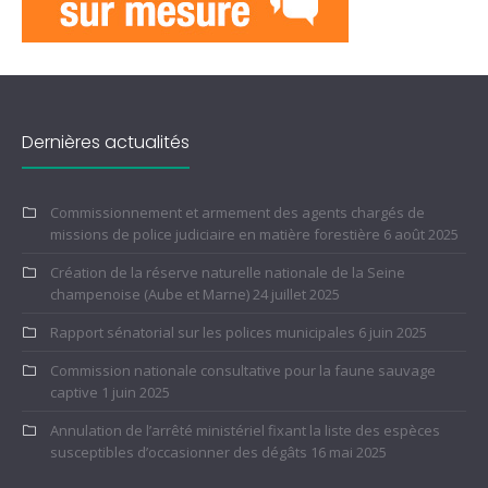
Dernières actualités
Commissionnement et armement des agents chargés de
missions de police judiciaire en matière forestière
6 août 2025
Création de la réserve naturelle nationale de la Seine
champenoise (Aube et Marne)
24 juillet 2025
Rapport sénatorial sur les polices municipales
6 juin 2025
Commission nationale consultative pour la faune sauvage
captive
1 juin 2025
Annulation de l’arrêté ministériel fixant la liste des espèces
susceptibles d’occasionner des dégâts
16 mai 2025