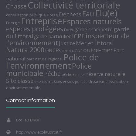
Collectivité territoriale
Chasse
Elu(e)
Eau
Déchets
consultation publique
Corse
Entreprise
Espaces naturels
Energie
espèces protégées
garde
garde champêtre
Forêt
inspecteur de
ICPE
du littoral
garde particulier
l'environnement
Mer et littoral
Justice
Natura 2000
outre-mer
Parc
ONCFS
ONF
ONEMA
Police de
national
parc naturel régional
l'environnement
Police
municipale
Pêche
réserve naturelle
pêche en mer
Site classé
site inscrit
évaluation
Urbanisme
Sites et sols pollués
environnementale
Contact Information
Ecol'au DROIT
http://www.ecolaudroit.fr