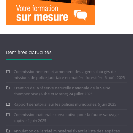
Dernières actualités
Commissionnement et armement des agents chargés de
missions de police judiciaire en matière forestière
6 août 2025
Création de la réserve naturelle nationale de la Seine
champenoise (Aube et Marne)
24 juillet 2025
Rapport sénatorial sur les polices municipales
6 juin 2025
Commission nationale consultative pour la faune sauvage
captive
1 juin 2025
Annulation de l’arrêté ministériel fixant la liste des espèces