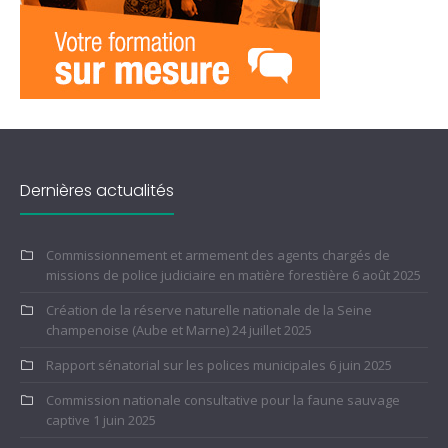
Dernières actualités
Commissionnement et armement des agents chargés de
missions de police judiciaire en matière forestière
6 août 2025
Création de la réserve naturelle nationale de la Seine
champenoise (Aube et Marne)
24 juillet 2025
Rapport sénatorial sur les polices municipales
6 juin 2025
Commission nationale consultative pour la faune sauvage
captive
1 juin 2025