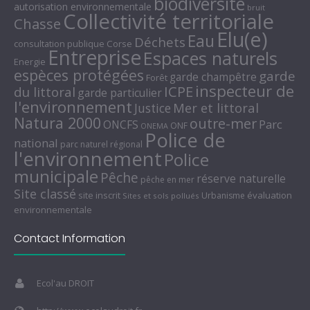
biodiversité
autorisation environnementale
bruit
Collectivité territoriale
Chasse
Elu(e)
Eau
Déchets
consultation publique
Corse
Entreprise
Espaces naturels
Energie
espèces protégées
garde
garde champêtre
Forêt
inspecteur de
ICPE
du littoral
garde particulier
l'environnement
Mer et littoral
Justice
Natura 2000
outre-mer
Parc
ONCFS
ONF
ONEMA
Police de
national
parc naturel régional
l'environnement
Police
municipale
Pêche
réserve naturelle
pêche en mer
Site classé
site inscrit
évaluation
Urbanisme
Sites et sols pollués
environnementale
Contact Information
Ecol'au DROIT